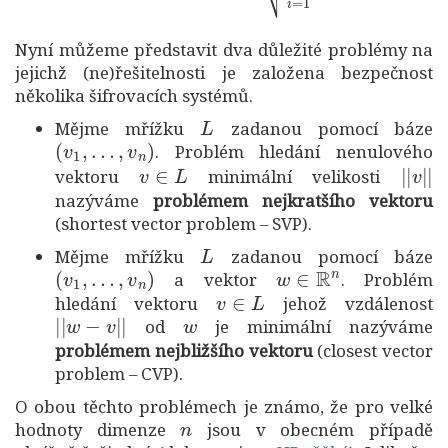
Nyní můžeme představit dva důležité problémy na
jejichž (ne)řešitelnosti je založena bezpečnost
několika šifrovacích systémů.
L
Mějme mřížku
zadanou pomocí báze
(
v
1
,
…
,
v
n
)
. Problém hledání nenulového
v
∈
L
|
|
v
|
vektoru
minimální velikosti
nazýváme
problémem nejkratšího vektoru
(shortest vector problem – SVP).
L
Mějme mřížku
zadanou pomocí báze
(
v
1
,
…
,
v
n
)
w
∈
R
n
a vektor
. Problém
v
∈
L
hledání vektoru
jehož vzdálenost
|
|
w
−
v
|
|
w
od
je minimální nazýváme
problémem nejbližšího vektoru
(closest vector
problem – CVP).
O obou těchto problémech je známo, že pro velké
n
hodnoty dimenze
jsou v obecném případě