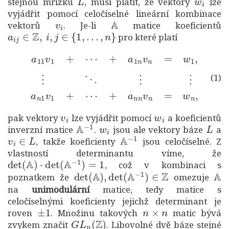
stejnou mřížku
, musí platit, že vektory
lze
vyjádřit pomocí celočíselné lineární kombinace
v
i
A
vektorů
. Je-li
matice koeficientů
a
i
j
∈
Z
,
i
,
j
∈
{
1
,
…
,
n
}
pro které platí
(1)
a
11
v
1
+
⋯
+
a
1
+
n
a
v
n
n
n
=
v
w
n
=
1
w
,
⋮
n
⋱
,
⋮
⋮
a
n
1
v
1
+
⋯
(1)
v
i
w
i
pak vektory
lze vyjádřit pomocí
a koeficientů
A
−
1
w
i
L
inverzní matice
.
jsou ale vektory báze
a
v
i
∈
L
A
−
1
, takže koeficienty
jsou celočíselné. Z
vlastností determinantu víme, že
det
(
A
)
⋅
det
(
A
−
1
)
=
1
, což v kombinaci s
det
(
A
)
,
det
(
A
−
1
)
∈
Z
A
poznatkem že
omezuje
na
unimodulární
matice, tedy matice s
celočíselnými koeficienty jejichž determinant je
±
1
n
×
n
roven
. Množinu takových
matic bývá
G
L
n
(
Z
)
zvykem značit
. Libovolné dvě báze stejné