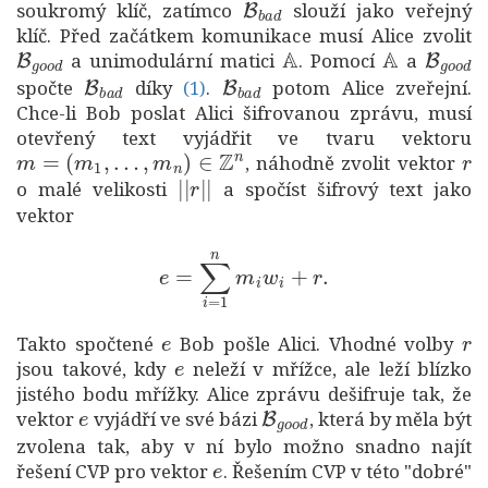
soukromý klíč, zatímco
slouží jako veřejný
klíč. Před začátkem komunikace musí Alice zvolit
B
g
o
o
d
A
A
B
g
o
o
a unimodulární matici
. Pomocí
a
B
b
a
d
(1)
B
b
a
d
spočte
díky
.
potom Alice zveřejní.
(1)
Chce-li Bob poslat Alici šifrovanou zprávu, musí
otevřený text vyjádřit ve tvaru vektoru
m
=
(
m
1
,
…
,
m
n
)
∈
Z
n
r
, náhodně zvolit vektor
|
|
r
|
|
o malé velikosti
a spočíst šifrový text jako
vektor
e
=
∑
i
=
1
n
m
i
w
i
+
r
.
e
r
Takto spočtené
Bob pošle Alici. Vhodné volby
e
jsou takové, kdy
neleží v mřížce, ale leží blízko
jistého bodu mřížky. Alice zprávu dešifruje tak, že
e
B
g
o
o
d
vektor
vyjádří ve své bázi
, která by měla být
zvolena tak, aby v ní bylo možno snadno najít
e
řešení CVP pro vektor
. Řešením CVP v této "dobré"
f
∈
L