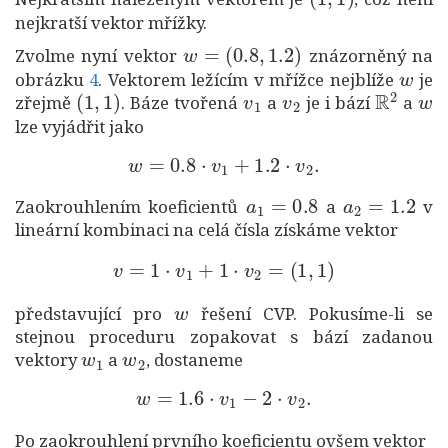
nejkratší vektor mřížky.
w
=
(
0.8
,
1.2
)
Zvolme nyní vektor
znázorněný na
w
obrázku
4
. Vektorem ležícím v mřížce nejblíže
je
(
1
,
1
)
v
1
v
2
R
2
w
zřejmě
. Báze tvořená
a
je i bází
a
lze vyjádřit jako
w
=
0.8
⋅
v
1
+
1.2
⋅
v
2
.
a
1
=
0.8
a
2
=
1.2
Zaokrouhlením koeficientů
a
v
lineární kombinaci na celá čísla získáme vektor
v
=
1
⋅
v
1
+
1
⋅
v
2
=
(
1
,
1
)
w
představující pro
řešení CVP. Pokusíme-li se
stejnou proceduru zopakovat s bází zadanou
w
1
w
2
vektory
a
, dostaneme
w
=
1.6
⋅
v
1
−
2
⋅
v
2
.
Po zaokrouhlení prvního koeficientu ovšem vektor