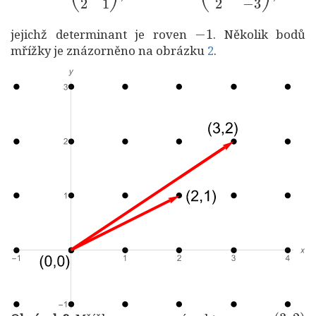
−
1
jejichž determinant je roven
. Několik bodů
mřížky je znázorněno na obrázku
2
.
w
1
=
(
3
,
2
)