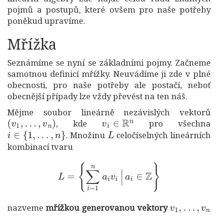
pojmů a postupů, které ovšem pro naše potřeby
poněkud upravíme.
Mřížka
Seznámíme se nyní se základními pojmy. Začneme
samotnou definicí mřížky. Neuvádíme ji zde v plné
obecnosti, pro naše potřeby ale postačí, neboť
obecnější případy lze vždy převést na ten náš.
Mějme soubor lineárně nezávislých vektorů
(
v
1
,
…
,
v
n
)
v
i
∈
R
n
, kde
pro všechna
i
∈
{
1
,
…
,
n
}
L
. Množinu
celočíselných lineárních
kombinací tvaru
L
=
{
∑
i
=
1
n
a
i
v
i
|
a
i
∈
Z
}
v
…
1
,
v
,
n
nazveme
mřížkou generovanou vektory