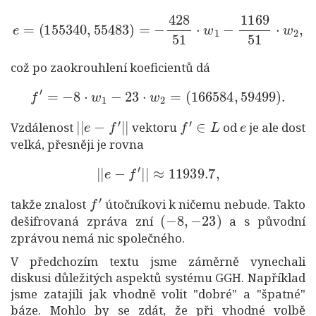
e
=
(
155340
,
55483
)
=
−
428
51
⋅
w
1
−
1169
51
⋅
w
2
,
což po zaokrouhlení koeficientů dá
f
′
=
−
8
⋅
w
1
−
23
⋅
w
2
=
(
166584
,
59499
)
.
|
|
e
−
f
′
|
|
f
′
∈
L
e
Vzdálenost
vektoru
od
je ale dost
velká, přesněji je rovna
|
|
e
−
f
′
|
|
≈
11939.7
,
f
′
takže znalost
útočníkovi k ničemu nebude. Takto
(
−
8
,
−
23
)
dešifrovaná zpráva zní
a s původní
zprávou nemá nic společného.
V předchozím textu jsme záměrně vynechali
diskusi důležitých aspektů systému GGH. Například
jsme zatajili jak vhodně volit "dobré" a "špatné"
báze. Mohlo by se zdát, že při vhodné volbě