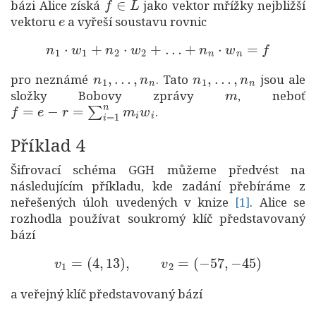
bázi Alice získá
jako vektor mřížky nejbližší
e
vektoru
a vyřeší soustavu rovnic
n
1
⋅
w
1
+
n
2
⋅
w
2
+
…
+
n
n
⋅
w
n
=
f
n
1
,
…
,
n
n
n
1
,
…
,
n
n
pro neznámé
. Tato
jsou ale
m
složky Bobovy zprávy
, neboť
f
=
e
−
r
=
∑
i
=
1
n
m
i
w
i
.
Příklad 4
Šifrovací schéma GGH můžeme předvést na
následujícím příkladu, kde zadání přebíráme z
neřešených úloh uvedených v knize
[1]
. Alice se
rozhodla používat soukromý klíč představovaný
bází
v
1
=
(
4
,
13
)
,
v
2
=
(
−
57
,
−
45
)
a veřejný klíč představovaný bází