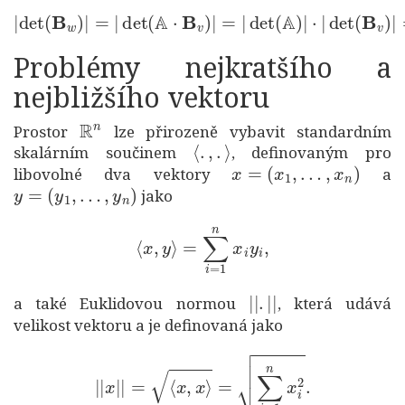
|
det
(
B
⋅
|
w
det
)
|
=
(
B
|
det
v
)
|
(
=
A
|
⋅
det
B
v
)
(
|
B
=
v
|
)
det
|
.
(
A
)
|
Problémy nejkratšího a
nejbližšího vektoru
R
n
Prostor
lze přirozeně vybavit standardním
⟨
.
,
.
⟩
skalárním součinem
, definovaným pro
x
=
(
x
1
,
…
,
x
n
)
libovolné dva vektory
a
y
=
(
y
1
,
…
,
y
n
)
jako
⟨
x
,
y
⟩
=
∑
i
=
1
n
x
i
y
i
,
|
|
.
|
|
a také Euklidovou normou
, která udává
velikost vektoru a je definovaná jako
|
|
x
|
|
=
⟨
x
,
x
⟩
=
∑
i
=
1
n
x
i
2
.