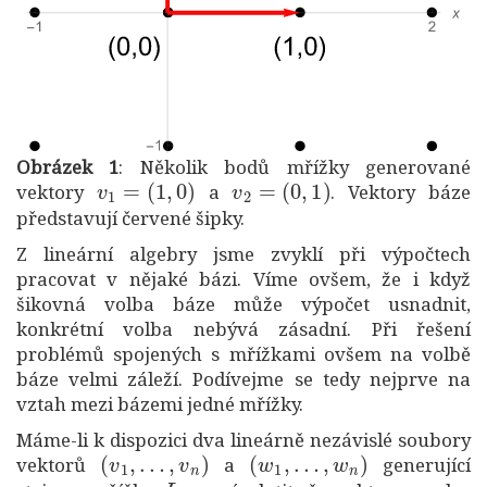
Obrázek 1
: Několik bodů mřížky generované
v
1
=
(
1
,
0
)
v
2
=
(
0
,
1
)
vektory
a
. Vektory báze
představují červené šipky.
Z lineární algebry jsme zvyklí při výpočtech
pracovat v nějaké bázi. Víme ovšem, že i když
šikovná volba báze může výpočet usnadnit,
konkrétní volba nebývá zásadní. Při řešení
problémů spojených s mřížkami ovšem na volbě
báze velmi záleží. Podívejme se tedy nejprve na
vztah mezi bázemi jedné mřížky.
Máme-li k dispozici dva lineárně nezávislé soubory
(
v
1
,
…
,
v
n
)
(
w
1
,
…
,
w
n
)
vektorů
a
generující
L
w
i