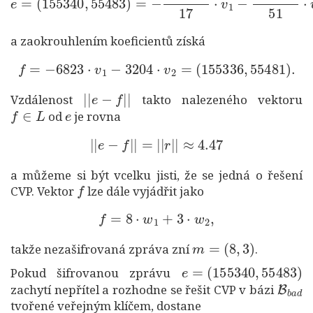
a zaokrouhlením koeficientů získá
f
=
−
6823
⋅
v
1
−
3204
⋅
v
2
=
(
155336
,
55481
)
.
|
|
e
−
f
|
|
Vzdálenost
takto nalezeného vektoru
f
∈
L
e
od
je rovna
|
|
e
−
f
|
|
=
|
|
r
|
|
≈
4.47
a můžeme si být vcelku jisti, že se jedná o řešení
f
CVP. Vektor
lze dále vyjádřit jako
f
=
8
⋅
w
1
+
3
⋅
w
2
,
m
=
(
8
,
3
)
takže nezašifrovaná zpráva zní
.
e
=
(
155340
,
55483
)
Pokud šifrovanou zprávu
B
b
a
d
zachytí nepřítel a rozhodne se řešit CVP v bázi
tvořené veřejným klíčem, dostane