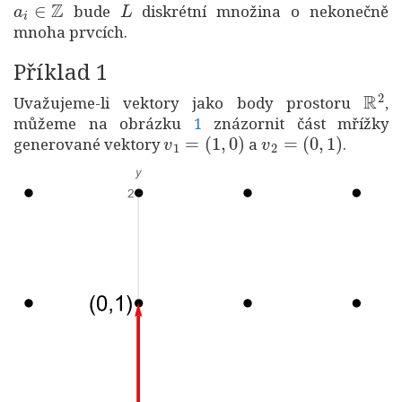
bude
diskrétní množina o nekonečně
mnoha prvcích.
Příklad 1
R
2
Uvažujeme-li vektory jako body prostoru
,
můžeme na obrázku
1
znázornit část mřížky
v
1
=
(
1
,
0
)
v
2
=
(
0
,
1
)
generované vektory
a
.