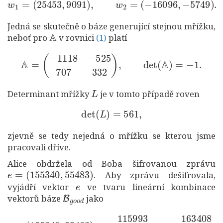
w
1
=
(
25453
,
9091
)
,
w
2
=
(
−
16096
,
−
5749
)
.
Jedná se skutečně o báze generující stejnou mřížku,
A
(1)
neboť pro
v rovnici
platí
(1)
A
=
(
−
1118
−
525
707
332
)
,
det
(
A
)
=
−
1.
L
Determinant mřížky
je v tomto případě roven
det
(
L
)
=
561
,
zjevně se tedy nejedná o mřížku se kterou jsme
pracovali dříve.
Alice obdržela od Boba šifrovanou zprávu
e
=
(
155340
,
55483
)
. Aby zprávu dešifrovala,
e
vyjádří vektor
ve tvaru lineární kombinace
B
g
o
o
d
vektorů báze
jako
(
155340
,
55483
)
=
−
115993
e
=
17
⋅
v
1
−
163408
51
⋅
v
2