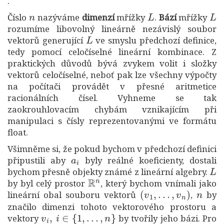
.
n
L
L
Číslo
nazýváme
dimenzí
mřížky
.
Bází
mřížky
rozumíme libovolný lineárně nezávislý soubor
L
vektorů generující
ve smyslu předchozí definice,
tedy pomocí celočíselné lineární kombinace. Z
praktických důvodů bývá zvykem volit i složky
vektorů celočíselné, neboť pak lze všechny výpočty
na počítači provádět v přesné aritmetice
racionálních čísel. Vyhneme se tak
zaokrouhlovacím chybám vznikajícím při
manipulaci s čísly reprezentovanými ve formátu
float.
Všimněme si, že pokud bychom v předchozí definici
a
i
připustili aby
byly reálné koeficienty, dostali
L
bychom přesně objekty známé z lineární algebry.
R
n
by byl celý prostor
, který bychom vnímali jako
(
v
1
,
…
,
v
n
)
n
lineární obal souboru vektorů
,
by
značilo dimenzi tohoto vektorového prostoru a
v
i
,
i
∈
{
1
,
…
,
n
}
vektory
by tvořily jeho bázi. Pro
a
i
∈
Z
L