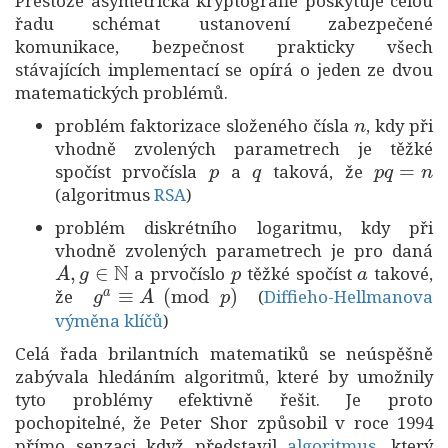
Přestože asymetrická kryptografie poskytuje celou
řadu schémat ustanovení zabezpečené
komunikace, bezpečnost prakticky všech
stávajících implementací se opírá o jeden ze dvou
matematických problémů.
n
problém faktorizace složeného čísla
, kdy při
vhodně zvolených parametrech je těžké
p
q
p
q
=
n
spočíst prvočísla
a
taková, že
(algoritmus
RSA
)
problém diskrétního logaritmu, kdy při
vhodně zvolených parametrech je pro daná
A
,
g
∈
N
p
a
a prvočíslo
těžké spočíst
takové,
g
a
≡
A
(
mod
p
)
že
(
Diffieho-Hellmanova
výměna klíčů
)
Celá řada brilantních matematiků se neúspěšně
zabývala hledáním algoritmů, které by umožnily
tyto problémy efektivně řešit. Je proto
pochopitelné, že Peter Shor způsobil v roce 1994
přímo senzaci když představil
algoritmus
, který