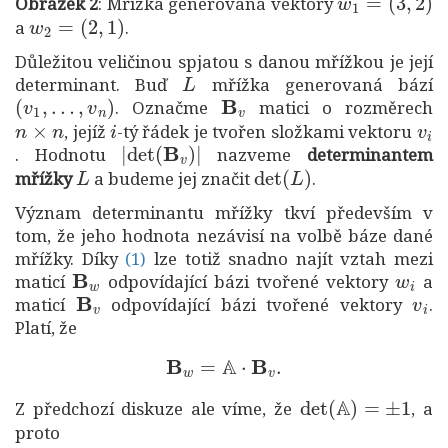
Obrázek 2
: Mřížka generovaná vektory
w
2
=
(
2
,
1
)
a
.
Důležitou veličinou spjatou s danou mřížkou je její
L
determinant. Buď
mřížka generovaná bází
(
v
1
,
…
,
v
n
)
B
v
. Označme
matici o rozměrech
n
×
n
i
v
i
, jejíž
-tý řádek je tvořen složkami vektoru
|
det
(
B
v
)
|
. Hodnotu
nazveme
determinantem
L
det
(
L
)
mřížky
a budeme jej značit
.
Význam determinantu mřížky tkví především v
tom, že jeho hodnota nezávisí na volbě báze dané
(1)
mřížky. Díky
lze totiž snadno najít vztah mezi
B
w
w
i
(1)
maticí
odpovídající bázi tvořené vektory
a
B
v
v
i
maticí
odpovídající bázi tvořené vektory
.
Platí, že
B
w
=
A
⋅
B
v
.
det
(
A
)
=
±
1
Z předchozí diskuze ale víme, že
, a
proto