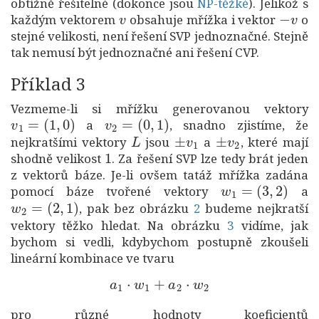
obtížně řešitelné (dokonce jsou
NP-těžké
). Jelikož s
v
−
v
každým vektorem
obsahuje mřížka i vektor
o
stejné velikosti, není řešení SVP jednoznačné. Stejně
tak nemusí být jednoznačné ani řešení CVP.
Příklad 3
Vezmeme-li si mřížku generovanou vektory
v
1
=
(
1
,
0
)
v
2
=
(
0
,
1
)
a
, snadno zjistíme, že
L
±
v
1
±
v
2
nejkratšími vektory
jsou
a
, které mají
1
shodně velikost
. Za řešení SVP lze tedy brát jeden
z vektorů báze. Je-li ovšem tatáž mřížka zadána
w
1
=
(
3
,
2
)
pomocí báze tvořené vektory
a
w
2
=
(
2
,
1
)
, pak bez obrázku
2
budeme nejkratší
vektory těžko hledat. Na obrázku
3
vidíme, jak
bychom si vedli, kdybychom postupně zkoušeli
lineární kombinace ve tvaru
a
1
⋅
w
1
+
a
2
⋅
w
2
pro různé hodnoty koeficientů