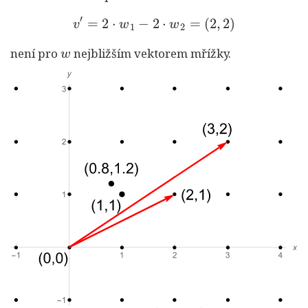
v
′
=
2
⋅
w
1
−
2
⋅
w
2
=
(
2
,
2
)
w
není pro
nejbližším vektorem mřížky.
w
=
(
0.8
,
1.2
)