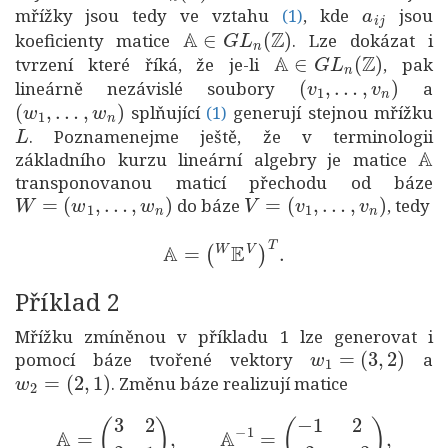
(1)
a
i
j
mřížky jsou tedy ve vztahu
, kde
jsou
A
∈
G
L
n
(
Z
)
(1)
koeficienty matice
. Lze dokázat i
A
∈
G
L
n
(
Z
)
tvrzení které říká, že je-li
, pak
(
v
1
,
…
,
v
n
)
lineárně nezávislé soubory
a
(
w
1
,
…
,
w
n
)
(1)
splňující
generují stejnou mřížku
L
(1)
. Poznamenejme ještě, že v terminologii
A
základního kurzu lineární algebry je matice
transponovanou maticí přechodu od báze
W
=
(
w
1
,
…
,
w
n
)
V
=
(
v
1
,
…
,
v
n
)
do báze
, tedy
A
=
(
W
E
V
)
T
.
Příklad 2
Mřížku zmíněnou v příkladu 1 lze generovat i
w
1
=
(
3
,
2
)
pomocí báze tvořené vektory
a
w
2
=
(
2
,
1
)
. Změnu báze realizují matice
A
=
(
3
2
2
1
)
,
A
−
1
=
(
−
1
2
2
−
3
)
,