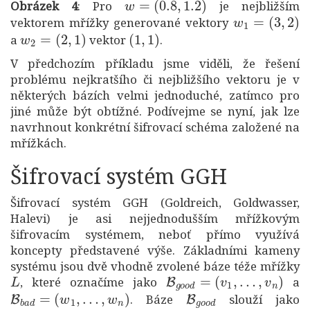
Obrázek 4
: Pro
je nejbližším
w
1
=
(
3
,
2
)
vektorem mřížky generované vektory
w
2
=
(
2
,
1
)
(
1
,
1
)
a
vektor
.
V předchozím příkladu jsme viděli, že řešení
problému nejkratšího či nejbližšího vektoru je v
některých bázích velmi jednoduché, zatímco pro
jiné může být obtížné. Podívejme se nyní, jak lze
navrhnout konkrétní šifrovací schéma založené na
mřížkách.
Šifrovací systém GGH
Šifrovací systém GGH (Goldreich, Goldwasser,
Halevi) je asi nejjednodušším mřížkovým
šifrovacím systémem, neboť přímo využívá
koncepty představené výše. Základními kameny
systému jsou dvě vhodně zvolené báze téže mřížky
L
B
g
o
o
d
=
(
v
1
,
…
,
v
n
)
, které označíme jako
a
B
b
a
d
=
(
w
1
,
…
,
w
n
)
B
g
o
o
d
. Báze
slouží jako
B
b
a
d