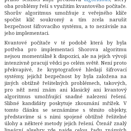
oba problémy řeší s využitím kvantového počítače.
Shorův algoritmus umožňuje z veřejného klíče
spočíst klíč soukromý a tím zcela narušit
bezpečnost šifrovacího systému, a to nezávisle na
jeho implementaci.
Kvantové počítače v té podobě která by byla
potřeba pro implementaci Shorova algoritmu
nejsou momentálně k dispozici, ale na jejich vývoji
intenzivně pracují vědci po celém světě. Není proto
překvapivé, že kryptografové hledají šifrovací
systémy, jejichž bezpečnost by byla založena na
jiných obtížně řešitelných problémech, takových,
pro něž není znám ani klasický ani kvantový
algoritmus umožňující snadné nalezení řešení.
Slibné kandidáty poskytuje zkoumání mřížek. V
tomto článku se seznámíme s těmito objekty,
představíme si s nimi spojené obtížně řešitelné
úlohy a některé metody jejich řešení. Čtenář znalý
lineární algebry zde najde celou řadu známých