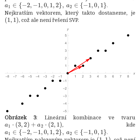
a
1
∈
{
−
2
,
−
1
,
0
,
1
,
2
}
,
a
2
∈
{
−
1
,
0
,
1
}
.
Nejkratším vektorem, který takto dostaneme, je
(
1
,
1
)
, což ale není řešení SVP.
Obrázek 3
: Lineární kombinace ve tvaru
a
1
⋅
(
3
,
2
)
+
a
2
⋅
(
2
,
1
)
, kde
a
1
∈
{
−
2
,
−
1
,
0
,
1
,
2
}
,
a
2
∈
{
−
1
,
0
,
1
}
.
(
1
,
1
)
Nejkratším nalezeným vektorem je
, což není