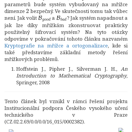
parametrů bude systém vybudovaný na mřížce
2
dimenze
bezpečný. Ve skutečnosti tomu tak vůbec
B
g
o
o
d
B
b
a
d
není. Jak volit
a
? Jak systém napadnout a
jak lze díky mřížkám zkonstruovat prakticky
použitelný šifrovací systém? Na tyto otázky
odpovíme v pokračování tohoto článku nazvaném
Kryptografie na mřížce a ortogonalizace
, kde si
také představíme základní metody řešení
mřížkových problémů.
Hoffstein J., Pipher J., Silverman J. H.,
An
Introduction to Mathematical Cryptography
,
Springer, 2008
Tento článek byl vznikl v rámci řešení projektu
Institucionální podpora Českého vysokého učení
technického v Praze
(CZ.02.2.69/0.0/0.0/16_015/0002382).