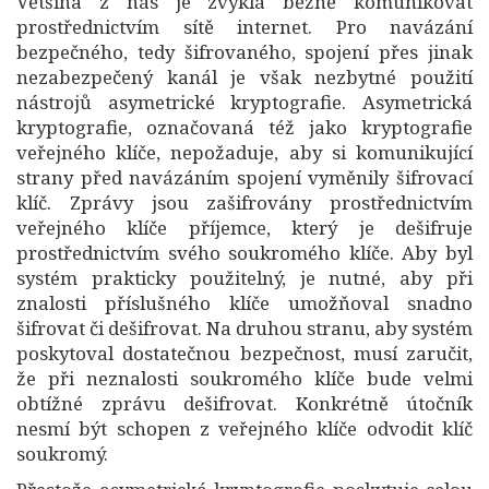
Většina z nás je zvyklá běžně komunikovat
prostřednictvím sítě internet. Pro navázání
bezpečného, tedy šifrovaného, spojení přes jinak
nezabezpečený kanál je však nezbytné použití
nástrojů asymetrické kryptografie. Asymetrická
kryptografie, označovaná též jako kryptografie
veřejného klíče, nepožaduje, aby si komunikující
strany před navázáním spojení vyměnily šifrovací
klíč. Zprávy jsou zašifrovány prostřednictvím
veřejného klíče příjemce, který je dešifruje
prostřednictvím svého soukromého klíče. Aby byl
systém prakticky použitelný, je nutné, aby při
znalosti příslušného klíče umožňoval snadno
šifrovat či dešifrovat. Na druhou stranu, aby systém
poskytoval dostatečnou bezpečnost, musí zaručit,
že při neznalosti soukromého klíče bude velmi
obtížné zprávu dešifrovat. Konkrétně útočník
nesmí být schopen z veřejného klíče odvodit klíč
soukromý.