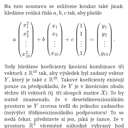
Na tuto soustavu se můžeme koukat také jinak:
a
,
b
,
c
hledáme reálná čísla
tak, aby platilo
a
(
x
1
2
x
2
2
⋮
x
10
(
2
y
)
1
+
y
b
2
(
x
⋮
1
x
y
2
10
⋮
)
.
x
10
)
+
c
(
1
1
⋮
1
)
=
Tedy hledáme koeficienty lineární kombinace tří
R
10
vektorů z
tak, aby výsledek byl zadaný vektor
Y
R
10
, který je také z
. Takové koeficienty existují
Y
pouze za předpokladu, že
je v lineárním obalu
X
těchto tří vektorů (tj. tří sloupců matice
). To by
nutně znamenalo, že v desetidimenzionálním
Y
prostoru se
zrovna trefil do jednoho zadaného
(nejvýše) třídimenzionálního podprostoru! To se
nedá čekat, představte si jen, jaká je šance, že v
R
3
prostoru
víceméně náhodně vybraný bod