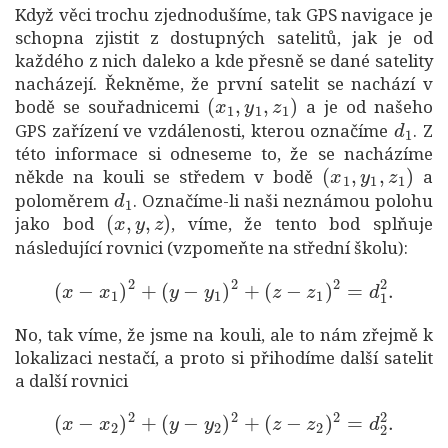
Když věci trochu zjednodušíme, tak GPS navigace je
schopna zjistit z dostupných satelitů, jak je od
každého z nich daleko a kde přesně se dané satelity
nacházejí. Řekněme, že první satelit se nachází v
(
x
1
,
y
1
,
z
1
)
bodě se souřadnicemi
a je od našeho
d
1
GPS zařízení ve vzdálenosti, kterou označíme
. Z
této informace si odneseme to, že se nacházíme
(
x
1
,
y
1
,
z
1
)
někde na kouli se středem v bodě
a
d
1
poloměrem
. Označíme-li naši neznámou polohu
(
x
,
y
,
z
)
jako bod
, víme, že tento bod splňuje
následující rovnici (vzpomeňte na střední školu):
(
x
−
x
1
)
2
+
(
y
−
y
1
)
2
+
(
z
−
z
1
)
2
=
d
1
2
.
No, tak víme, že jsme na kouli, ale to nám zřejmě k
lokalizaci nestačí, a proto si přihodíme další satelit
a další rovnici
(
x
−
x
2
)
2
+
(
y
−
y
2
)
2
+
(
z
−
z
2
)
2
=
d
2
2
.