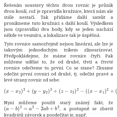
Řešením soustavy těchto dvou rovnic je průnik
dvou koulí, což je zpravidla kružnice, která nám ale
stále nestačí. Tak přidáme další satelit a
pronikneme tuto kružnici s další koulí. Výsledkem
jsou (zpravidla) dva body, kdy se jeden nachází
někde ve vesmíru, a lokalizace tak je úspěšná.
Tyto rovnice samozřejmě nejsou lineární, ale lze je
takovým jednoduchým trikem zlinearizovat.
Předpokládejme, že máme rovnice čtyři. Pak
můžeme udělat to, že od druhé, třetí a čtvrté
rovnice odečteme tu první. Co se stane? Zkusme
odečíst první rovnici od druhé, tj. odečíst pravé a
levé strany rovnic od sebe:
(
x
−
x
(
2
y
)
−
2
+
y
(
1
y
)
−
2
+
y
(
2
z
)
−
2
z
+
1
(
z
)
2
−
)
z
=
2
d
)
2
2
2
−
−
(
(
d
x
1
−
2
x
.
1
)
2
+
Nyní můžeme použít starý známý fakt, že
(
a
−
b
)
2
=
a
2
−
2
a
b
+
b
2
, a postupně se zbavit
kvadrátů závorek a poodečítat je, např.