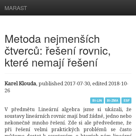
MARAST
Metoda nejmenších
čtverců: řešení rovnic,
které nemají řešení
Karel Klouda
,
published 2017-07-30
,
edited 2018-10-
26
BI-LIN
BI-ZMA
ESF
V předmětu Lineární algebra jsme si ukázali, že
soustavy lineárních rovnic mají buď žádné, jedno nebo
nekonečně mnoho řešení. Zde si ale předvedeme, že
při řešení velmi praktických problémů se často