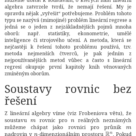
můžeme dostat k soustavám, o kterých nám lineární
algebra zatvrzele tvrdí, že nemají řešení. My je
opravdu nějak „vyřešit“ potřebujeme. Problém tohoto
typu se nazývá (mimojiné) problém lineární regrese a
jedná se o jeden z nejzákladnějších pojmů mnoha
oborů: např. statistiky, ekonometrie, umělé
inteligence či strojového učení. A metoda, která se
nejčastěji k řešení tohoto problému používá, tzv.
metoda nejmenších čtverců, je pak jedním z
nejpoužívanějších metod vůbec a často s lineární
regresí okupuje první kapitoly knih věnovaných
zmíněným oborům.
Soustavy rovnic bez
řešení
Z lineární algebry víme (viz Frobeniova větu), že
m
n
soustavu
rovnic pro
reálných neznámých
m
můžeme chápat jako rovnici pro průnik
n
R
n
nadrovin v
-dimenzionálním prostoru
. Pokud