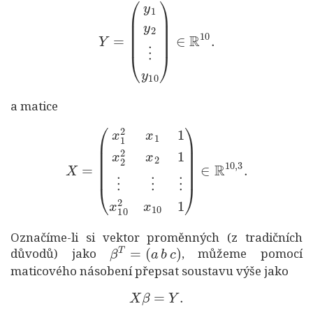
Y
=
(
y
1
y
2
⋮
y
10
)
∈
R
10
.
a matice
X
=
(
x
1
2
x
1
1
x
2
2
x
2
1
⋮
⋮
⋮
x
10
2
x
10
1
)
∈
R
10
,
3
.
Označíme-li si vektor proměnných (z tradičních
β
T
=
(
a
b
c
)
důvodů) jako
, můžeme pomocí
maticového násobení přepsat soustavu výše jako
X
β
=
Y
.