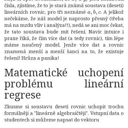
čísla, zjistíme, že to je stará známá soustava (deseti)
a
,
b
,
c
lineárních rovnic, pro tři neznámé
. A jelikož
nečekáme, že náš model je naprosto přesný (třeba
má na mzdu vliv i analýza!!), nedá se ani moc čekat,
že tato soustava bude mít řešení. Navíc intuice i
praxe říká, že čím více dat (a tedy rovnic), tím lépe
máme naučený model. Jenže více dat a rovnic
znamená menší a menší šanci na to, že existuje
řešení! Hrůza a panika!
Matematické uchopení
problému lineární
regrese
Zkusme si soustavu deseti rovnic uchopit trochu
formálněji a "lineárně algebraičtěji". Vstupní data o
studentech si můžeme napsat do vektoru