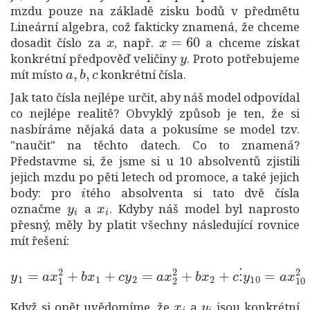
mzdu pouze na základě zisku bodů v předmětu
Lineární algebra, což fakticky znamená, že chceme
x
x
=
60
dosadit číslo za
, např.
a chceme získat
y
konkrétní předpověď veličiny
. Proto potřebujeme
a
,
b
,
c
mít místo
konkrétní čísla.
Jak tato čísla nejlépe určit, aby náš model odpovídal
co nejlépe realitě? Obvyklý způsob je ten, že si
nasbíráme nějaká data a pokusíme se model tzv.
"naučit" na těchto datech. Co to znamená?
Představme si, že jsme si u 10 absolventů zjistili
jejich mzdu po pěti letech od promoce, a také jejich
i
body: pro
tého absolventa si tato dvě čísla
y
i
x
i
označme
a
. Kdyby náš model byl naprosto
přesný, měly by platit všechny následující rovnice
mít řešení:
y
1
=
a
x
1
2
+
b
x
1
+
c
y
2
=
a
x
2
2
+
b
x
2
+
c
⋮
y
10
=
a
x
10
2
+
x
i
y
i
Když si opět uvědomíme, že
a
jsou konkrétní