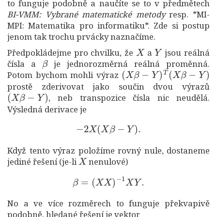
to funguje podobně a naučíte se to v předmětech
BI-VMM: Vybrané matematické metody
resp. *MI-
MPI: Matematika pro informatiku*. Zde si postup
jenom tak trochu prvácky naznačíme.
X
Y
Předpokládejme pro chvilku, že
a
jsou reálná
β
čísla a
je jednorozměrná reálná proměnná.
(
X
β
−
Y
)
T
(
X
β
−
Y
)
Potom bychom mohli výraz
prostě zderivovat jako součin dvou výrazů
(
X
β
−
Y
)
, neb transpozice čísla nic neudělá.
Výsledná derivace je
−
2
X
(
X
β
−
Y
)
.
Když tento výraz položíme rovný nule, dostaneme
X
jediné řešení (je-li
nenulové)
β
=
(
X
X
)
−
1
X
Y
.
No a ve více rozměrech to funguje překvapivě
podobně, hledané řešení je vektor