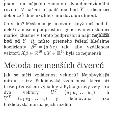
padne na nějakou zadanou dvoudimenzionální
Y
rovinu. V našem případě má bod
k dispozici
7
dokonce
dimenzí, které mu dovolují uhnout.
Y
Co s tím? Myšlenka je takováto: když náš bod
neleží v našem podprostoru generovaném sloupci
matice, zkusme v tomto podprostoru najít
nejbližší
Y
bod od
. Tj. místo přesného řešení hledejme
β
T
=
(
a
b
c
)
koeficienty
tak, aby vzdálenost
X
β
∈
R
10
Y
∈
R
10
vektorů
a
byla co nejmenší!
Metoda nejmenších čtverců
Jak se měří vzdálenost vektorů? Nejobvyklejší
mírou je tzv. Euklidovská vzdálenost, která při
troše přemýšlení vypadne z Pythagorovy věty. Pro
U
T
=
(
u
1
u
2
…
u
n
)
dva vektory
a
V
T
=
(
v
1
v
2
…
v
n
)
je definována jako
Euklidovská norma jejich rozdílu
|
|
U
−
V
|
|
=
(
u
(
u
1
10
−
v
−
1
v
)
2
10
+
(
)
u
2
.
2
−
v
2
)
2
+
⋯
+