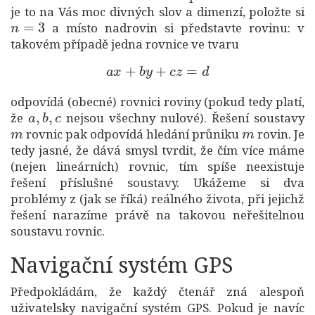
je to na Vás moc divných slov a dimenzí, položte si
n
=
3
a místo nadrovin si představte rovinu: v
takovém případě jedna rovnice ve tvaru
a
x
+
b
y
+
c
z
=
d
odpovídá (obecné) rovnici roviny (pokud tedy platí,
a
,
b
,
c
že
nejsou všechny nulové). Řešení soustavy
m
m
rovnic pak odpovídá hledání průniku
rovin. Je
tedy jasné, že dává smysl tvrdit, že čím více máme
(nejen lineárních) rovnic, tím spíše neexistuje
řešení příslušné soustavy. Ukážeme si dva
problémy z (jak se říká) reálného života, při jejichž
řešení narazíme právě na takovou neřešitelnou
soustavu rovnic.
Navigační systém GPS
Předpokládám, že každý čtenář zná alespoň
uživatelsky navigační systém GPS. Pokud je navíc