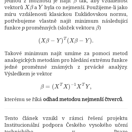
Jednou z možností je najít
tak, aby vzdálenost
X
β
Y
vektorů
a
byla co nejmenší. Použijeme-li jako
míru vzdálenosti klasickou Euklidovskou normu,
potřebujeme vlastně najít minimum následující
p
β
funkce
proměnných (složek vektoru
)
(
X
β
−
Y
)
T
(
X
β
−
Y
)
.
Takové minimum najít umíme za pomoci metod
analogických metodám pro hledání extrému funkce
jedné proměnné známých z prvácké analýzy.
Výsledkem je vektor
β
=
(
X
T
X
)
−
1
X
T
Y
,
kterému se říká
odhad metodou nejmenší čtverců
.
Tento článek vznikl v rámci řešení projektu
Institucionální podpora Českého vysokého učení
technického v Praze