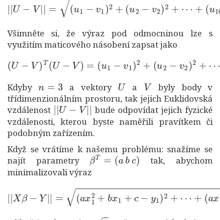
Všimněte si, že výraz pod odmocninou lze s
využitím maticového násobení zapsat jako
(
U
−
V
)
T
(
U
−
V
)
=
(
u
(
u
10
1
−
−
v
v
1
10
)
2
)
+
2
(
.
u
2
−
v
2
)
2
+
⋯
+
n
=
3
U
V
Kdyby
a vektory
a
byly body v
třídimenzionálním prostoru, tak jejich Euklidovská
|
|
U
−
V
|
|
vzdálenost
bude odpovídat jejich fyzické
vzdálenosti, kterou byste naměřili pravítkem či
podobným zařízením.
Když se vrátíme k našemu problému: snažíme se
β
T
=
(
a
b
c
)
najít parametry
tak, abychom
minimalizovali výraz
|
|
X
β
−
(
Y
a
|
x
|
10
=
(
2
a
+
x
b
1
x
2
10
+
b
+
x
c
1
−
+
y
c
10
−
y
)
1
2
)
.
2
+
⋯
+
x