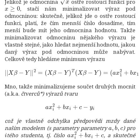
Jelikož je odmocnina
ostře rostoucí funkcí pro
x
≥
0
, stačí nám minimalizovat výraz pod
odmocninou: skutečně, jelikož jde o ostře rostoucí
funkci, platí, že čím mennší číslo dosadíme, tím
menší bude mít jeho odmocnina hodnotu. Takže
minimalizovat odmocninu nějakého výrazu je
vlastně stejné, jako hledat nejmenší hodnotu, jakou
daný výraz pod odmocninou může nabývat.
Celkově tedy hledáme minimum výrazu
|
|
X
(
(
a
β
a
x
−
x
1
Y
10
2
|
+
2
|
b
+
2
x
b
=
1
x
(
X
+
10
c
β
−
−
+
y
Y
c
1
−
)
T
)
y
2
(
10
+
X
⋯
β
)
−
2
+
.
Y
)
=
Mno, takže minimalizujeme součet druhých mocnit
(a.k.a.
čtverců*) výrazů tvaru
a
x
i
2
+
b
x
i
+
c
−
y
i
což je vlastně odchylka předpovědi mzdy dané
a
,
b
,
c
naším modelem (s parametry parametry
) pro
i
a
x
i
2
+
b
x
i
+
c
tého studenta, tj. číslo
, a skutečné
y
i
i