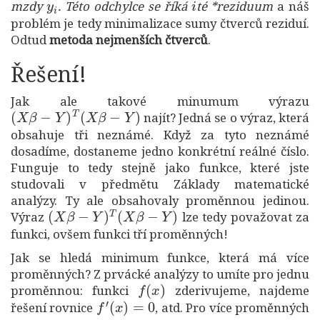
mzdy
. Této odchylce se říká
té *reziduum
a náš
problém je tedy minimalizace sumy čtverců reziduí.
Odtud
metoda nejmenších čtverců
.
Řešení!
Jak ale takové minumum výrazu
(
X
β
−
Y
)
T
(
X
β
−
Y
)
najít? Jedná se o výraz, která
obsahuje tři neznámé. Když za tyto neznámé
dosadíme, dostaneme jedno konkrétní reálné číslo.
Funguje to tedy stejně jako funkce, které jste
studovali v předmětu Základy matematické
analýzy. Ty ale obsahovaly proměnnou jedinou.
(
X
β
−
Y
)
T
(
X
β
−
Y
)
Výraz
lze tedy považovat za
funkci, ovšem funkci tří proměnných!
Jak se hledá minimum funkce, která má více
proměnných? Z prvácké analýzy to umíte pro jednu
f
(
x
)
proměnnou: funkci
zderivujeme, najdeme
f
′
(
x
)
=
0
řešení rovnice
, atd. Pro více proměnných