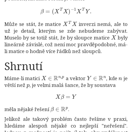
β
=
(
X
T
X
)
−
1
X
T
Y
.
X
T
X
Může se stát, že matice
inverzi nemá, ale to
už je detail, kterým se zde nebudeme zabývat.
X
Muselo by se totiž stát, že by sloupce matice
byly
lineárně závislé, což není moc pravděpodobné, má-
li matice o hodně více řádků než sloupců.
Shrnutí
X
∈
R
n
,
p
Y
∈
R
n
n
Máme-li matici
a vektor
, kde
je
p
větší než
, je velmi malá šance, že by soustava
X
β
=
Y
β
∈
R
p
měla nějaké řešení
.
Jelikož ale takový problém často řešíme v praxi,
hledáme alespoň nějaké co nejlepší "neřešení".
β