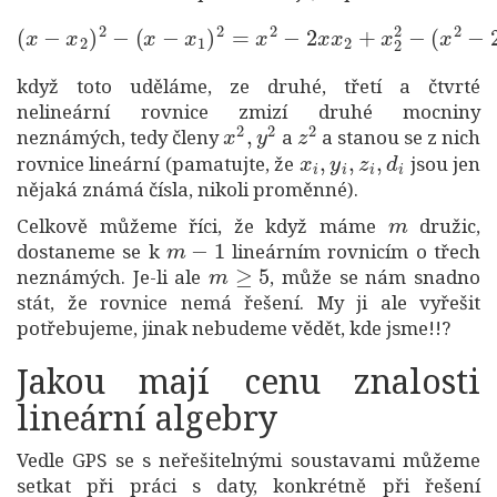
(
x
2
(
−
x
2
−
x
x
x
2
1
)
2
+
−
x
(
1
x
2
−
)
x
=
1
(
2
)
2
x
=
1
x
−
2
2
−
x
2
2
x
)
x
x
+
2
x
+
2
x
2
2
−
2
x
−
1
2
,
když toto uděláme, ze druhé, třetí a čtvrté
nelineární rovnice zmizí druhé mocniny
x
2
,
y
2
z
2
neznámých, tedy členy
a
a stanou se z nich
x
i
,
y
i
,
z
i
,
d
i
rovnice lineární (pamatujte, že
jsou jen
nějaká známá čísla, nikoli proměnné).
m
Celkově můžeme říci, že když máme
družic,
m
−
1
dostaneme se k
lineárním rovnicím o třech
m
≥
5
neznámých. Je-li ale
, může se nám snadno
stát, že rovnice nemá řešení. My ji ale vyřešit
potřebujeme, jinak nebudeme vědět, kde jsme!!?
Jakou mají cenu znalosti
lineární algebry
Vedle GPS se s neřešitelnými soustavami můžeme
setkat při práci s daty, konkrétně při řešení