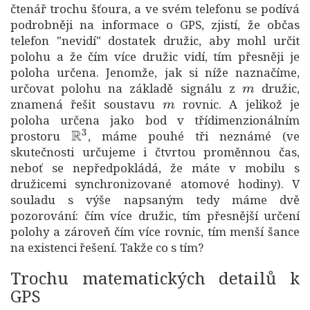
čtenář trochu šťoura, a ve svém telefonu se podívá
podrobněji na informace o GPS, zjistí, že občas
telefon "nevidí" dostatek družic, aby mohl určit
polohu a že čím více družic vidí, tím přesněji je
poloha určena. Jenomže, jak si níže naznačíme,
m
určovat polohu na základě signálu z
družic,
m
znamená řešit soustavu
rovnic. A jelikož je
poloha určena jako bod v třídimenzionálním
R
3
prostoru
, máme pouhé tři neznámé (ve
skutečnosti určujeme i čtvrtou proměnnou čas,
neboť se nepředpokládá, že máte v mobilu s
družicemi synchronizované atomové hodiny). V
souladu s výše napsaným tedy máme dvě
pozorování: čím více družic, tím přesnější určení
polohy a zároveň čím více rovnic, tím menší šance
na existenci řešení. Takže co s tím?
Trochu matematických detailů k
GPS