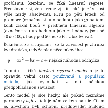
problému, kterému se říká lineární regrese.
Představme si, že chceme zjistit, jaká je závislost
výše mzdy absolventa FITu po pěti letech od
y
promoce (označme si tuto hodnotu jako
) na tom,
kolik získal bodů v předmětu Lineární algebra
x
(označme si tuto hodnotu jako
, hodnoty jsou od
50 do 100, s body pod 50 nelze FIT absolvovat).
Řekněme, že si myslíme, že ta závislost je zhruba
kvadratická, tedy že platí něco takového:
y
=
a
x
2
+
b
x
+
c
+
nějaká náhodná odchylka
.
nějaká náhodná odchylka
Tomuto se říká
lineární regresní model
a je to
opravdu velmi často
používaná a populární
metoda
, jak vykoukat z dat nějakou
předpokládanou závislost.
Tento model je sice hezký, ale pokud neznáme
a
,
b
,
c
parametry
, tak je nám celkem na nic. Cílem
je, abychom byli schopni předpovědět budoucí