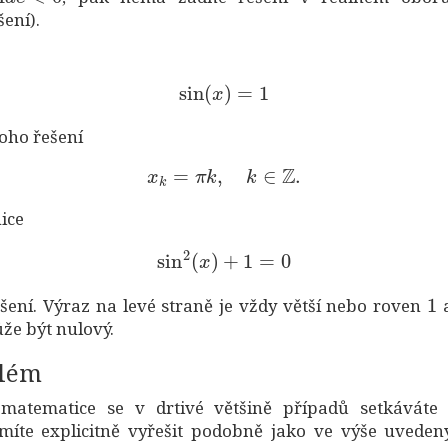
ení).
sin
(
x
)
=
1
ho řešení
x
k
=
π
k
,
k
∈
Z
.
ice
sin
2
(
x
)
+
1
=
0
1
šení. Výraz na levé straně je vždy větší nebo roven
a
že být nulový.
blém
 matematice se v drtivé většině případů setkáváte 
umíte explicitně vyřešit podobně jako ve výše uveden