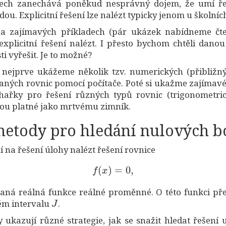
ech zanechává poněkud nesprávný dojem, že umí řeš
ou. Explicitní řešení lze nalézt typicky jenom u školníc
zajímavých příkladech (pár ukázek nabídneme čte
explicitní řešení nalézt. I přesto bychom chtěli danou
ti vyřešit. Je to možné?
 nejprve ukážeme několik tzv. numerických (přibližn
daných rovnic pomocí počítače. Poté si ukažme zajímavé
hařky pro řešení různých typů rovnic (trigonometric
ou platné jako mrtvému zimník.
metody pro hledání nulových b
 na řešení úlohy nalézt řešení rovnice
f
(
x
)
=
0
,
aná reálná funkce reálné proměnné. O této funkci př
J
tém intervalu
.
 ukazují různé strategie, jak se snažit hledat řešení