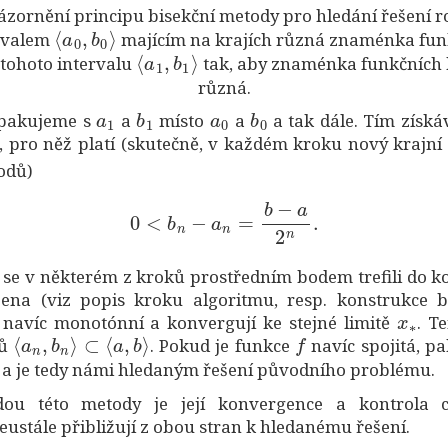
názornění principu bisekční metody pro hledání řešení 
⟨
a
0
,
b
0
⟩
rvalem
majícím na krajích různá znaménka fun
⟨
a
1
,
b
1
⟩
tohoto intervalu
tak, aby znaménka funkčních h
různá.
a
1
b
1
a
0
b
0
opakujeme s
a
místo
a
a tak dále. Tím získ
1
∞
, pro něž platí (skutečně, v každém kroku nový krajní
odů)
0
<
b
n
−
a
n
=
b
−
a
2
n
.
e se v některém z kroků prostředním bodem trefili do 
ešena (viz popis kroku algoritmu, resp. konstrukce
x
∗
 navíc monotónní a konvergují ke stejné limitě
. T
⟨
a
n
,
b
n
⟩
⊂
⟨
a
,
b
⟩
f
lů
. Pokud je funkce
navíc spojitá, pa
a je tedy námi hledaným řešení původního problému.
dou této metody je její konvergence a kontrola c
ustále přibližují z obou stran k hledanému řešení.