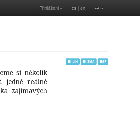
Přihlášení
cs
| en
BI-LIN
BI-ZMA
ESF
žeme si několik
í jedné reálné
ka zajímavých