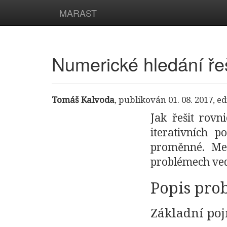
MARAST
Numerické hledání ře
Tomáš Kalvoda
,
publikován 01. 08. 2017
,
ed
Jak řešit rovn
iterativních 
proměnné. Me
problémech ved
Popis pro
Základní po