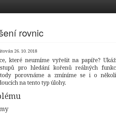
šení rovnic
itován 26. 10. 2018
ice, které neumíme vyřešit na papíře? Uká
postupů pro hledání kořenů reálných funkc
tody porovnáme a zmíníme se i o několi
oucích na tento typ úlohy.
blému
jmy