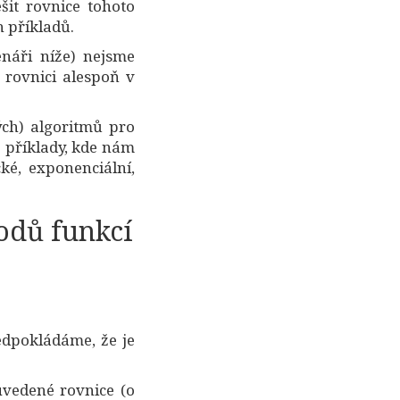
it rovnice tohoto
h příkladů.
náři níže) nejsme
 rovnici alespoň v
ých) algoritmů pro
 příklady, kde nám
ké, exponenciální,
odů funkcí
edpokládáme, že je
 uvedené rovnice (o