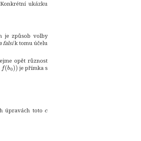
. Konkrétní ukázku
em je způsob volby
 falsi
k tomu účelu
ejme opět různost
,
f
(
b
0
)
)
je přímka s
c
ch úpravách toto