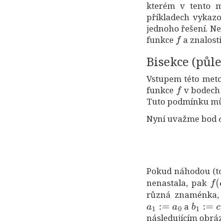
kterém v tento m
příkladech vykazo
jednoho řešení. Ne
f
funkce
a znalosti
Bisekce (půle
Vstupem této meto
f
funkce
v bodec
Tuto podmínku mů
Nyní uvažme bod
Pokud náhodou (to
f
(
nenastala, pak
různá znaménka
a
1
:=
a
0
b
1
:=
c
a
následujícím obrá