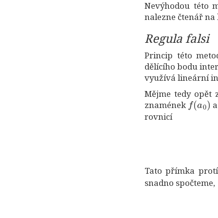
Nevýhodou této me
nalezne čtenář na 
Regula falsi
Princip této meto
dělícího bodu inte
využívá lineární i
Mějme tedy opět
f
(
a
0
)
znamének
rovnicí
Tato přímka prot
snadno spočteme,