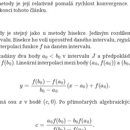
tody je její relativně pomalá rychlost konvergence
konci tohoto článku.
dy je stejný jako u metody bisekce. Jediným rozdíl
rvalu. Bisekce ho volí uprostřed daného intervalu,
regula
f
nterpolaci funkce
na daném intervalu.
a
0
<
b
0
J
 zadány dva body
v intervalu
a předpoklád
f
(
b
0
)
(
a
0
,
f
(
a
0
)
)
(
b
0
a
. Lineární interpolací mezi body
a
y
=
f
(
b
0
)
−
f
(
a
0
)
b
0
−
a
0
(
x
−
a
0
)
+
f
(
a
0
)
.
x
(
c
,
0
)
íná osu
v bodě
. Po přímočarých algebraický
c
=
a
0
f
(
b
0
)
−
b
0
f
(
a
0
)
f
(
b
0
)
−
f
(
a
0
)
.