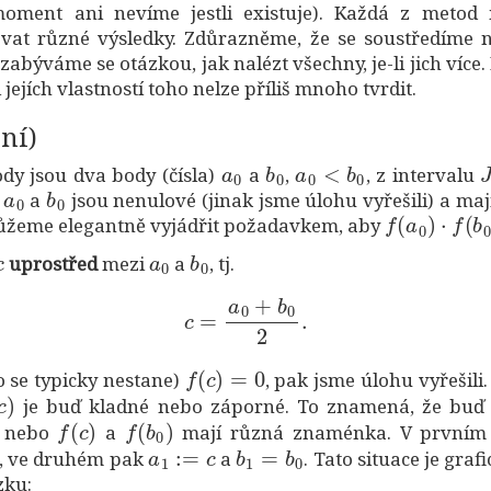
oment ani nevíme jestli existuje). Každá z meto
vat různé výsledky. Zdůrazněme, že se soustředíme 
zabýváme se otázkou, jak nalézt všechny, je-li jich více.
 jejích vlastností toho nelze příliš mnoho tvrdit.
ní)
a
0
b
0
a
0
<
b
0
J
dy jsou dva body (čísla)
a
,
, z intervalu
a
0
b
0
h
a
jsou nenulové (jinak jsme úlohu vyřešili) a ma
f
(
a
0
)
⋅
f
(
b
0
)
žeme elegantně vyjádřit požadavkem, aby
c
a
0
b
0
uprostřed
mezi
a
, tj.
c
=
a
0
+
b
0
2
.
f
(
c
)
=
0
 se typicky nestane)
, pak jsme úlohu vyřešili
c
)
je buď kladné nebo záporné. To znamená, že bu
f
(
c
)
f
(
b
0
)
, nebo
a
mají různá znaménka. V prvním 
a
1
:=
c
b
1
=
b
0
, ve druhém pak
a
. Tato situace je gra
zku: