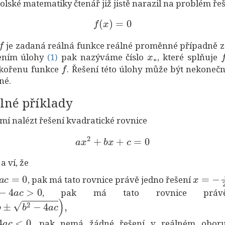
kolské matematiky čtenář již jistě narazil na problém ře
(1)
f
(
x
)
=
0
f
je zadaná reálná funkce reálné proměnné případně záv
(1)
x
∗
f
ením úlohy
pak nazýváme číslo
, které splňuje
f
(1)
 kořenu funkce
. Řešení této úlohy může být nekone
né.
lné příklady
umí nalézt řešení kvadratické rovnice
a
x
2
+
b
x
+
c
=
0
a ví, že
a
c
=
0
x
=
−
b
2
, pak má tato rovnice právě jedno řešení
−
4
a
c
>
0
, pak má tato rovnice práv
b
2
−
4
a
c
)
,
a
c
<
0
, pak nemá žádné řešení v reálném obor