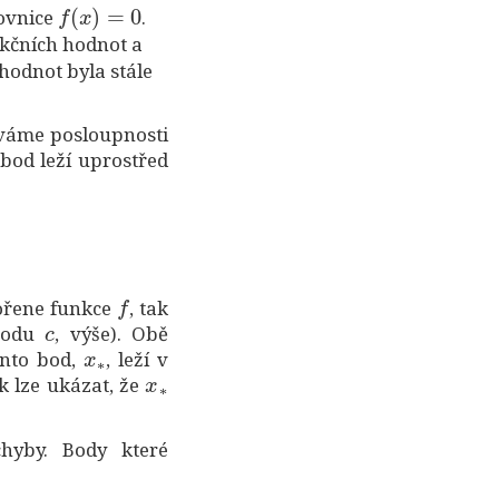
f
(
x
)
=
0
rovnice
.
kčních hodnot a
odnot byla stále
áváme posloupnosti
 bod leží uprostřed
f
kořene funkce
, tak
c
 bodu
, výše). Obě
x
∗
ento bod,
, leží v
x
∗
k lze ukázat, že
hyby. Body které