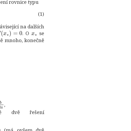
šení rovnice typu
(1)
isející na dalších
(
x
∗
)
=
0
x
∗
. O
se
čně mnoho, konečně
a
,
ě dvě řešení
u (má ovšem dvě