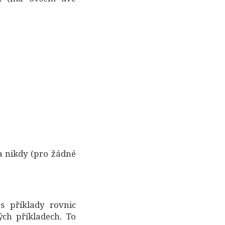
 nikdy (pro žádné
s příklady rovnic
ých příkladech. To