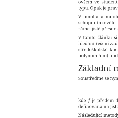
ovšem ve student
typu. Opak je pravd
V mnoha a mnoha 
schopni takovéto 
rámci jisté přesnos
V tomto článku si
hledání řešení za
středoškolské kuc
polynomiální) bud
Základní 
Soustřeďme se nyní
f
kde
je předem d
definována na jis
Následující metody