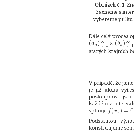
Obrázek č. 1
: Z
Začneme s inte
vybereme půlku 
Dále celý proces 
(
a
n
)
n
=
1
∞
(
b
n
)
n
=
a
starých krajních b
V případě, že jsm
je již úloha vyř
posloupnosti jsou
každém z interva
f
(
x
∗
)
=
0
splňuje
Podstatnou výho
konstruujeme se ne