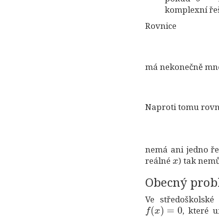
komplexní řeš
Rovnice
má nekonečně mno
Naproti tomu rovn
nemá ani jedno ře
x
reálné
) tak nemů
Obecný pro
Ve středoškolské
f
(
x
)
=
0
, které 