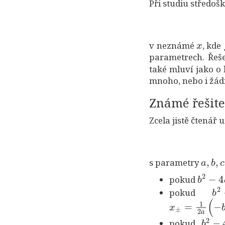
Při studiu středoš
x
v neznámé
, kde
parametrech. Řeš
také mluví jako o
mnoho, nebo i žád
Známé řešite
Zcela jistě čtenář 
a
,
b
,
c
s parametry
b
2
−
4
pokud
b
2
pokud
x
±
=
1
2
a
(
−
b
±
b
2
−
4
pokud