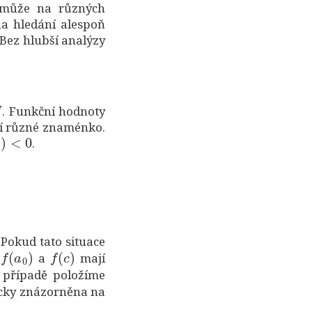
d může na různých
na hledání alespoň
 Bez hlubší analýzy
. Funkční hodnoty
jí různé znaménko.
<
0
.
. Pokud tato situace
f
(
a
0
)
f
(
c
)
ď
a
mají
případě položíme
ficky znázorněna na